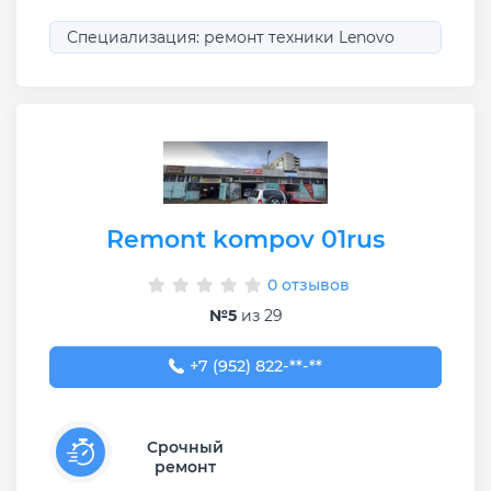
Специализация: ремонт техники Lenovo
Remont kompov 01rus
0 отзывов
№5
из 29
+7 (952) 822-54-39
+7 (952) 822-**-**
Срочный
ремонт