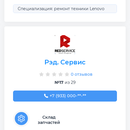
Специализация: ремонт техники Lenovo
Рэд. Сервис
0 отзывов
№17
из 29
+7 (933) 000-02-02
+7 (933) 000-**-**
Склад
запчастей