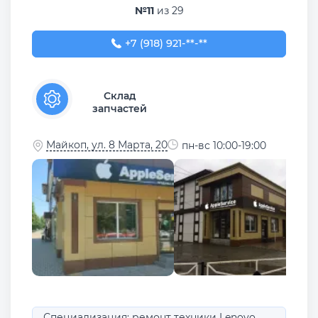
№11
из 29
+7 (918) 921-88-89
+7 (918) 921-**-**
Склад
запчастей
Майкоп, ул. 8 Марта, 20
пн-вс 10:00-19:00
Специализация: ремонт техники Lenovo