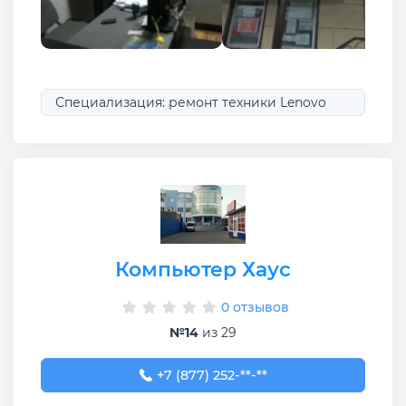
Специализация: ремонт техники Lenovo
Компьютер Хаус
0 отзывов
№14
из 29
+7 (877) 252-23-44
+7 (877) 252-**-**