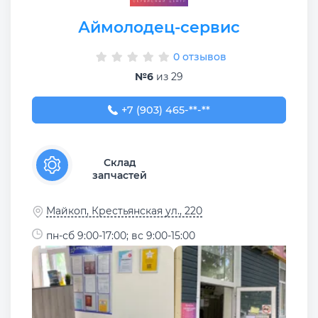
Аймолодец-сервис
0 отзывов
№6
из 29
+7 (903) 465-35-93
+7 (903) 465-**-**
Склад
запчастей
Майкоп, Крестьянская ул., 220
пн-сб 9:00-17:00; вс 9:00-15:00