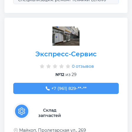
Экспресс-Сервис
0 отзывов
№12
из 29
+7 (961) 829-88-88
+7 (961) 829-**-**
Склад
запчастей
Майкоп, Пролетарская ул., 269