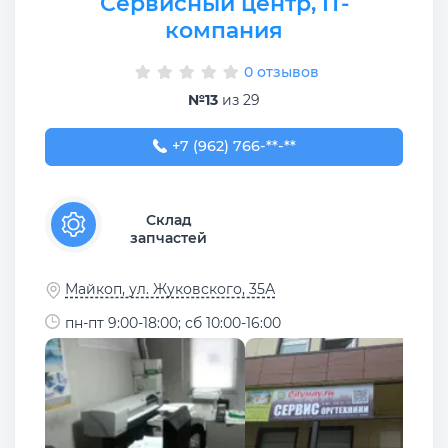
Сервисный центр, IT-
компания
0 отзывов
№13
из 29
+7 (962) 766-33-88
+7 (962) 766-**-**
Склад
запчастей
Майкоп, ул. Жуковского, 35А
пн-пт 9:00-18:00; сб 10:00-16:00