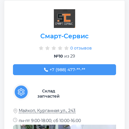
Смарт-Сервис
0 отзывов
№10
из 29
+7 (988) 477-01-01
+7 (988) 477-**-**
Склад
запчастей
Майкоп, Курганная ул., 243
пн-пт 9:00-18:00; сб 10:00-16:00