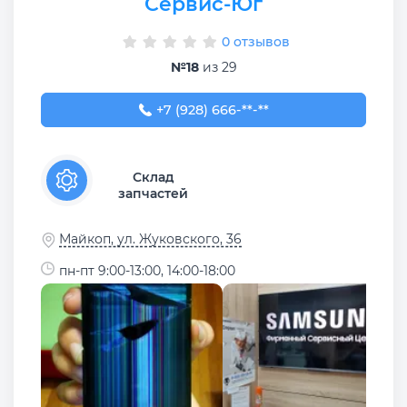
Сервис-Юг
0 отзывов
№18
из 29
+7 (928) 666-68-22
+7 (928) 666-**-**
Склад
запчастей
Майкоп, ул. Жуковского, 36
пн-пт 9:00-13:00, 14:00-18:00