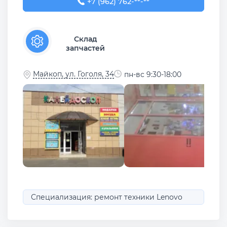
+7 (962) 762-69-56
+7 (962) 762-**-**
Склад
запчастей
Майкоп, ул. Гоголя, 34
пн-вс 9:30-18:00
Специализация: ремонт техники Lenovo