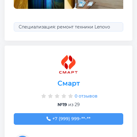
Специализация: ремонт техники Lenovo
Смарт
0 отзывов
№19
из 29
+7 (999) 999-99-99
+7 (999) 999-**-**