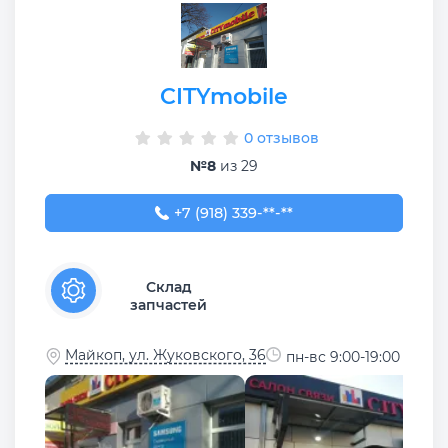
CITYmobile
0 отзывов
№8
из 29
+7 (918) 339-03-03
+7 (918) 339-**-**
Склад
запчастей
Майкоп, ул. Жуковского, 36
пн-вс 9:00-19:00