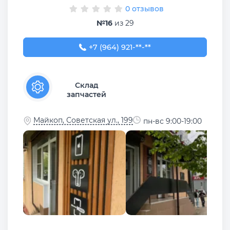
0 отзывов
№16
из 29
+7 (964) 921-77-88
+7 (964) 921-**-**
Склад
запчастей
Майкоп, Советская ул., 199
пн-вс 9:00-19:00