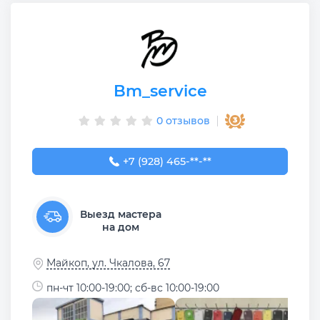
Bm_service
0 отзывов
+7 (928) 465-55-30
+7 (928) 465-**-**
Выезд мастера
на дом
Майкоп, ул. Чкалова, 67
пн-чт 10:00-19:00; сб-вс 10:00-19:00