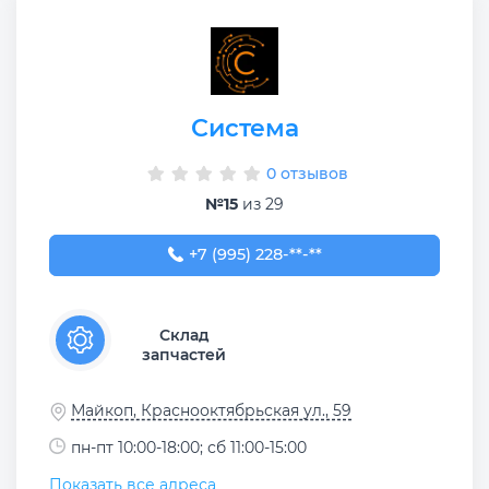
Система
0 отзывов
№15
из 29
+7 (995) 228-18-18
+7 (995) 228-**-**
Склад
запчастей
Майкоп, Краснооктябрьская ул., 59
пн-пт 10:00-18:00; сб 11:00-15:00
Показать все адреса