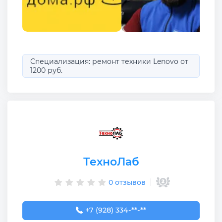
Специализация: ремонт техники Lenovo от
1200 руб.
ТехноЛаб
0 отзывов
+7 (928) 334-99-00
+7 (928) 334-**-**