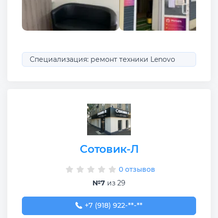
Специализация: ремонт техники Lenovo
Сотовик-Л
0 отзывов
№7
из 29
+7 (918) 922-24-24
+7 (918) 922-**-**