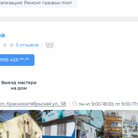
ализация: Ремонт газовых плит
ра
0 отзывов
918) 423-34-86
(918) 423-**-**
Выезд мастера
на дом
п, Краснооктябрьская ул., 58
пн-чт 9:00-18:00; пт 9:00-17: