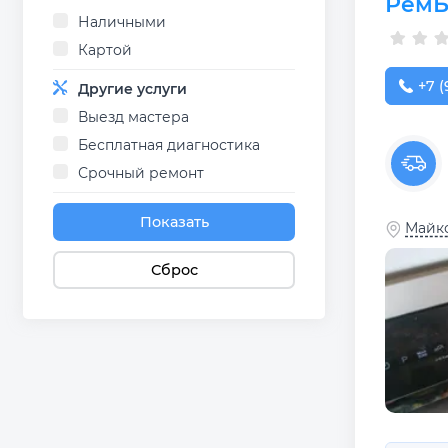
РемБ
Наличными
Картой
+7 (
+7 (
Другие услуги
Выезд мастера
Бесплатная диагностика
Срочный ремонт
Показать
Майко
Сброс