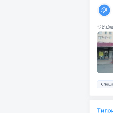
Майко
Специ
Тигр