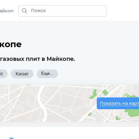
айкоп
йкопе
газовых плит в Майкопе.
it
Kaiser
Еще...
Показать на кар