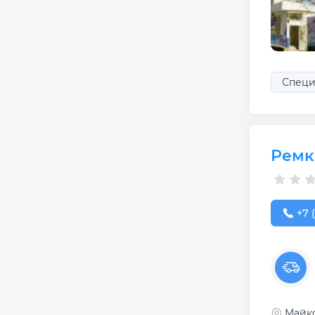
Специ
Ремк
+7 (
+7 
Майко