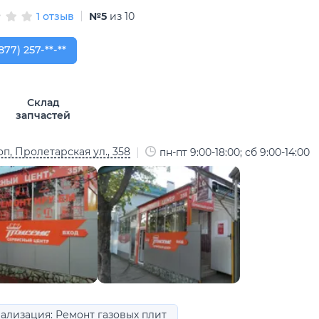
1 отзыв
№5
из 10
877) 257-61-53
877) 257-**-**
Склад
запчастей
п, Пролетарская ул., 358
пн-пт 9:00-18:00; сб 9:00-14:00
ализация: Ремонт газовых плит