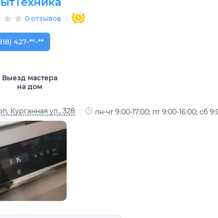
ытТехника
0 отзывов
918) 427-71-21
918) 427-**-**
Выезд мастера
на дом
п, Курганная ул., 328
пн-чт 9:00-17:00; пт 9:00-16:00; сб 9: