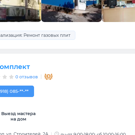
ализация: Ремонт газовых плит
омплект
0 отзывов
918) 085-42-50
(918) 085-**-**
Выезд мастера
на дом
п, ул. Строителей, 2А
пн-пт 9:00-18:00; сб 10:00-16:00