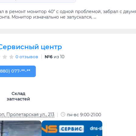
ал в ремонт монитор 40” с одной проблемой, забрал с дву
нта. Монитор изначально не запускался, ...
Сервисный центр
0 отзывов
№6
из 10
880) 077-07-88
(880) 077-**-**
Склад
запчастей
п, Пролетарская ул., 213
пн-вс 9:00-21:00