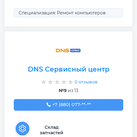
Специализация: Ремонт компьютеров
DNS Сервисный центр
0 отзывов
№9
из 13
+7 (880) 077-07-88
+7 (880) 077-**-**
Склад
запчастей