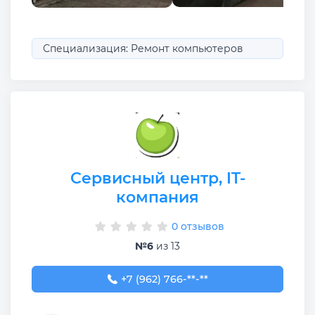
Специализация: Ремонт компьютеров
Сервисный центр, IT-
компания
0 отзывов
№6
из 13
+7 (962) 766-33-88
+7 (962) 766-**-**