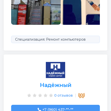
Специализация: Ремонт компьютеров
Надёжный
0 отзывов
+7 (960) 437-08-30
+7 (960) 437-**-**