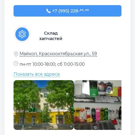
+7 (995) 228-18-18
+7 (995) 228-**-**
Склад
запчастей
Майкоп, Краснооктябрьская ул., 59
пн-пт 10:00-18:00; сб 11:00-15:00
Показать все адреса