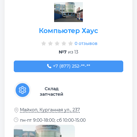
Компьютер Хаус
0 отзывов
№7
из 13
+7 (877) 252-23-44
+7 (877) 252-**-**
Склад
запчастей
Майкоп, Курганная ул., 237
пн-пт 9:00-18:00; сб 10:00-15:00