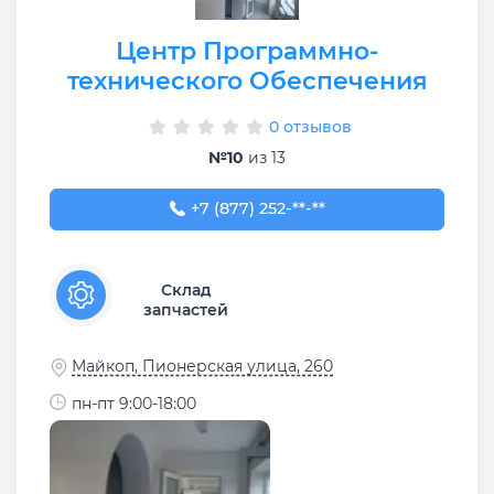
Центр Программно-
технического Обеспечения
0 отзывов
№10
из 13
+7 (877) 252-64-65
+7 (877) 252-**-**
Склад
запчастей
Майкоп, Пионерская улица, 260
пн-пт 9:00-18:00