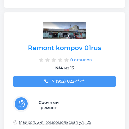
Remont kompov 01rus
0 отзывов
№4
из 13
+7 (952) 822-54-39
+7 (952) 822-**-**
Срочный
ремонт
Майкоп, 2-я Комсомольская ул., 25