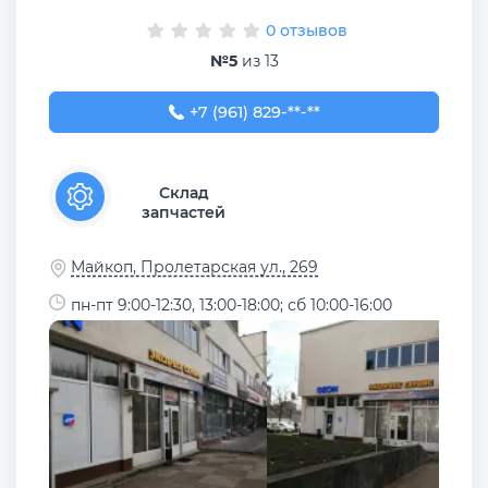
0 отзывов
№5
из 13
+7 (961) 829-88-88
+7 (961) 829-**-**
Склад
запчастей
Майкоп, Пролетарская ул., 269
пн-пт 9:00-12:30, 13:00-18:00; сб 10:00-16:00