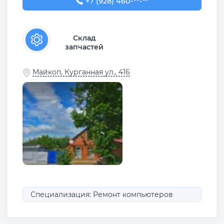
+7 (928) 460-01-75
+7 (928) 460-**-**
Склад
запчастей
Майкоп, Курганная ул., 416
Специализация: Ремонт компьютеров