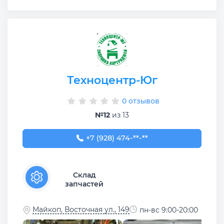
Техноцентр-Юг
0 отзывов
№12
из 13
+7 (928) 474-04-04
+7 (928) 474-**-**
Склад
запчастей
Майкоп, Восточная ул., 149
пн-вс 9:00-20:00