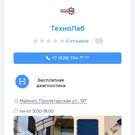
ТехноЛаб
0 отзывов
+7 (928) 334-99-00
+7 (928) 334-**-**
Бесплатная
диагностика
Майкоп, Пролетарская ул., 197
пн-пт 9:00-18:00