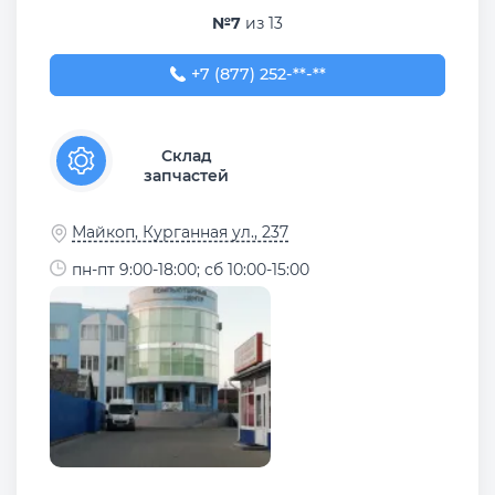
№7
из 13
+7 (877) 252-23-44
+7 (877) 252-**-**
Склад
запчастей
Майкоп, Курганная ул., 237
пн-пт 9:00-18:00; сб 10:00-15:00