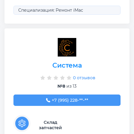
Специализация: Ремонт iMac
Система
0 отзывов
№8
из 13
+7 (995) 228-18-18
+7 (995) 228-**-**
Склад
запчастей