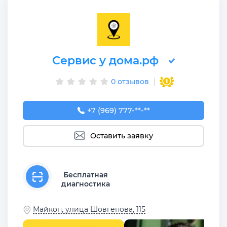
Сервис у дома.рф
0 отзывов
+7 (969) 777-50-55
+7 (969) 777-**-**
Оставить заявку
Бесплатная
диагностика
Майкоп, улица Шовгенова, 115