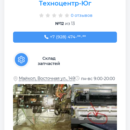
Техноцентр-Юг
0 отзывов
№12
из 13
+7 (928) 474-04-04
+7 (928) 474-**-**
Склад
запчастей
Майкоп, Восточная ул., 149
пн-вс 9:00-20:00