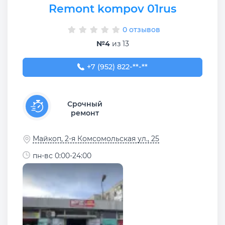
Remont kompov 01rus
0 отзывов
№4
из 13
+7 (952) 822-54-39
+7 (952) 822-**-**
Срочный
ремонт
Майкоп, 2-я Комсомольская ул., 25
пн-вс 0:00-24:00