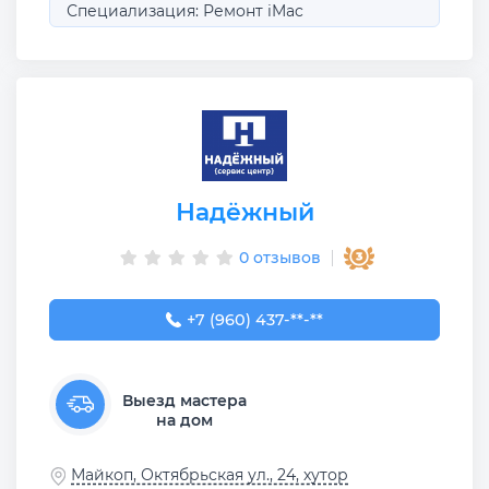
Специализация: Ремонт iMac
Надёжный
0 отзывов
+7 (960) 437-08-30
+7 (960) 437-**-**
Выезд мастера
на дом
Майкоп, Октябрьская ул., 24, хутор