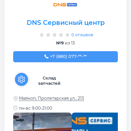
DNS Сервисный центр
0 отзывов
№9
из 13
+7 (880) 077-07-88
+7 (880) 077-**-**
Склад
запчастей
Майкоп, Пролетарская ул., 213
пн-вс 9:00-21:00