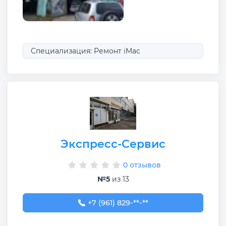
Специализация: Ремонт iMac
Экспресс-Сервис
0 отзывов
№5
из 13
+7 (961) 829-88-88
+7 (961) 829-**-**