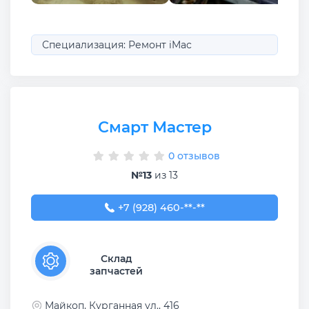
Специализация: Ремонт iMac
Смарт Мастер
0 отзывов
№13
из 13
+7 (928) 460-01-75
+7 (928) 460-**-**
Склад
запчастей
Майкоп, Курганная ул., 416