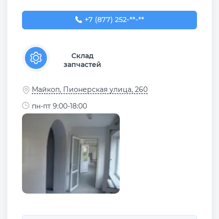
+7 (877) 252-64-65
+7 (877) 252-**-**
Склад
запчастей
Майкоп, Пионерская улица, 260
пн-пт 9:00-18:00