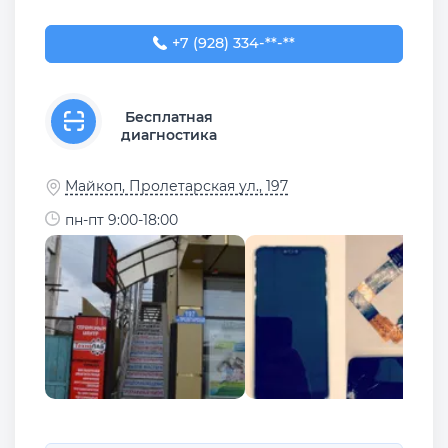
+7 (928) 334-99-00
+7 (928) 334-**-**
Бесплатная
диагностика
Майкоп, Пролетарская ул., 197
пн-пт 9:00-18:00