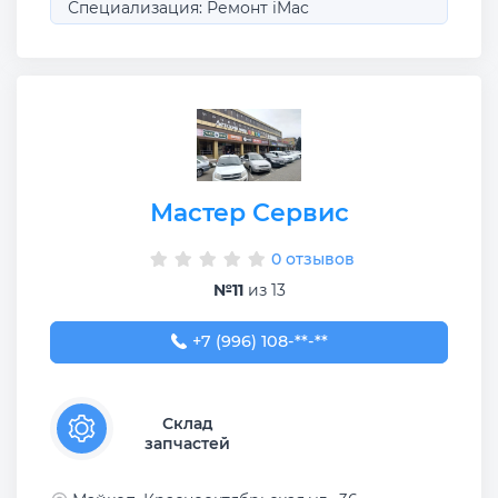
Специализация: Ремонт iMac
Мастер Сервис
0 отзывов
№11
из 13
+7 (996) 108-29-22
+7 (996) 108-**-**
Склад
запчастей