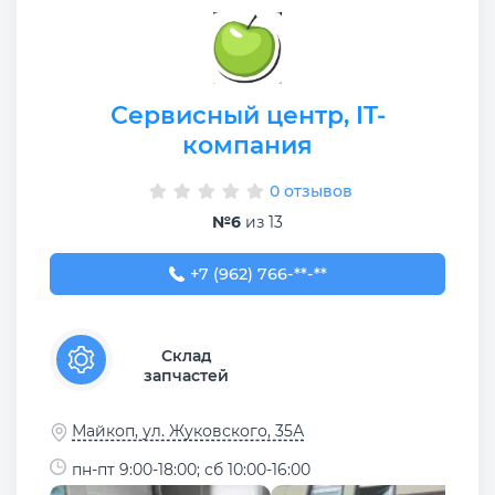
Сервисный центр, IT-
компания
0 отзывов
№6
из 13
+7 (962) 766-33-88
+7 (962) 766-**-**
Склад
запчастей
Майкоп, ул. Жуковского, 35А
пн-пт 9:00-18:00; сб 10:00-16:00