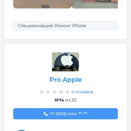
Специализация: Ремонт iPhone
Pro Apple
0 отзывов
№14
из 20
+7 (909) 444-11-56
+7 (909) 444-**-**