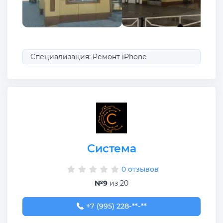
Специализация: Ремонт iPhone
Система
0 отзывов
№9
из 20
+7 (995) 228-18-18
+7 (995) 228-**-**