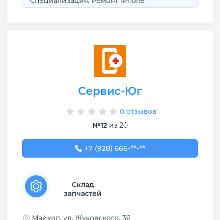
Специализация: Ремонт iPhone
Сервис-Юг
0 отзывов
№12
из 20
+7 (928) 666-68-22
+7 (928) 666-**-**
Склад
запчастей
Майкоп, ул. Жуковского, 36