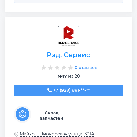
Рэд. Сервис
0 отзывов
№17
из 20
+7 (928) 881-02-22
+7 (928) 881-**-**
Склад
запчастей
Майкоп, Пионерская улица, 391А