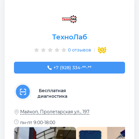
ТехноЛаб
0 отзывов
+7 (928) 334-99-00
+7 (928) 334-**-**
Бесплатная
диагностика
Майкоп, Пролетарская ул., 197
пн-пт 9:00-18:00