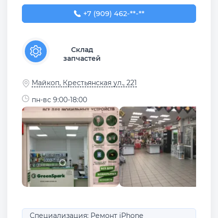
+7 (909) 462-50-50
+7 (909) 462-**-**
Склад
запчастей
Майкоп, Крестьянская ул., 221
пн-вс 9:00-18:00
Специализация: Ремонт iPhone