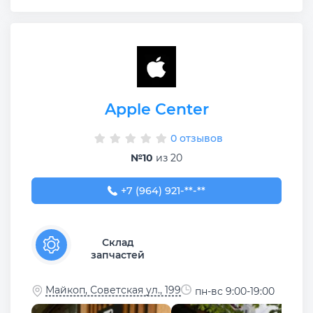
Apple Center
0 отзывов
№10
из 20
+7 (964) 921-77-88
+7 (964) 921-**-**
Склад
запчастей
Майкоп, Советская ул., 199
пн-вс 9:00-19:00