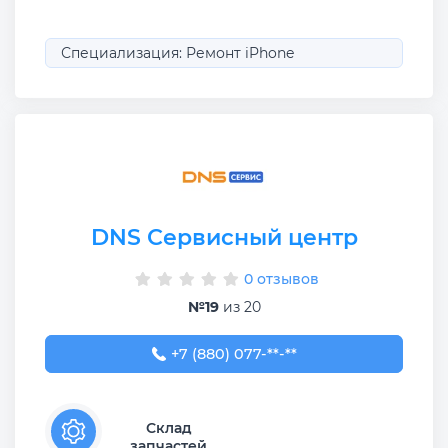
Специализация: Ремонт iPhone
DNS Сервисный центр
0 отзывов
№19
из 20
+7 (880) 077-07-88
+7 (880) 077-**-**
Склад
запчастей