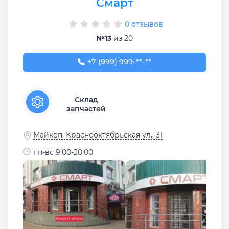
Смарт
0 отзывов
№13
из 20
+7 (999) 999-99-99
+7 (999) 999-**-**
Склад
запчастей
Майкоп, Краснооктябрьская ул., 31
пн-вс 9:00-20:00