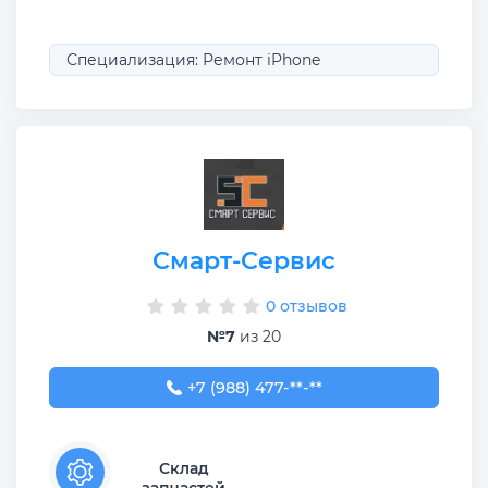
Специализация: Ремонт iPhone
Смарт-Сервис
0 отзывов
№7
из 20
+7 (988) 477-01-01
+7 (988) 477-**-**
Склад
запчастей