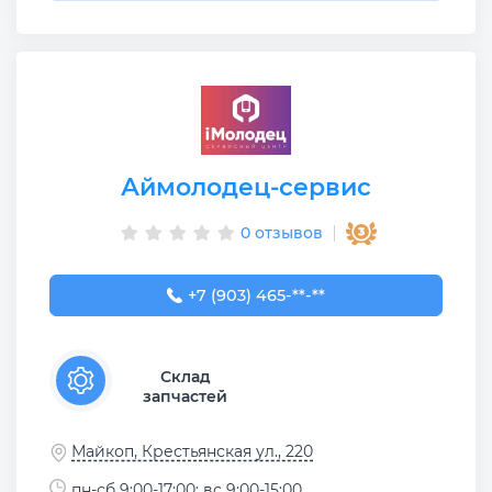
Аймолодец-сервис
0 отзывов
+7 (903) 465-35-93
+7 (903) 465-**-**
Склад
запчастей
Майкоп, Крестьянская ул., 220
пн-сб 9:00-17:00; вс 9:00-15:00