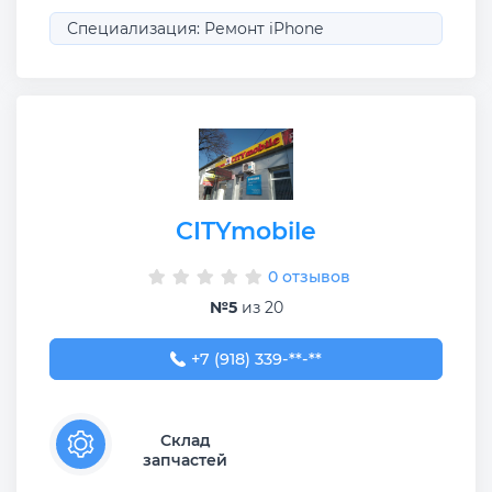
Специализация: Ремонт iPhone
CITYmobile
0 отзывов
№5
из 20
+7 (918) 339-03-03
+7 (918) 339-**-**
Склад
запчастей