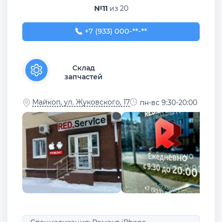
№11
из 20
+7 (933) 000-02-02
+7 (933) 000-**-**
Склад
запчастей
Майкоп, ул. Жуковского, 17
пн-вс 9:30-20:00