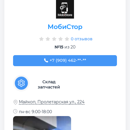
МобиСтор
0 отзывов
№15
из 20
+7 (909) 462-88-89
+7 (909) 462-**-**
Склад
запчастей
Майкоп, Пролетарская ул., 224
пн-вс 9:00-18:00