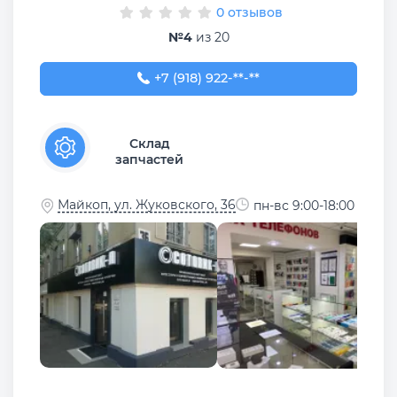
0 отзывов
№4
из 20
+7 (918) 922-24-24
+7 (918) 922-**-**
Склад
запчастей
Майкоп, ул. Жуковского, 36
пн-вс 9:00-18:00