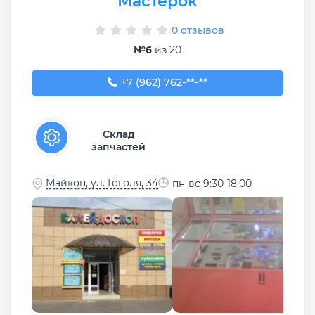
Мастерок
0 отзывов
№6
из 20
+7 (962) 762-69-56
+7 (962) 762-**-**
Склад
запчастей
Майкоп, ул. Гоголя, 34
пн-вс 9:30-18:00