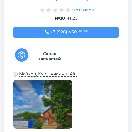
0 отзывов
№20
из 20
+7 (928) 460-01-75
+7 (928) 460-**-**
Склад
запчастей
Майкоп, Курганная ул., 416