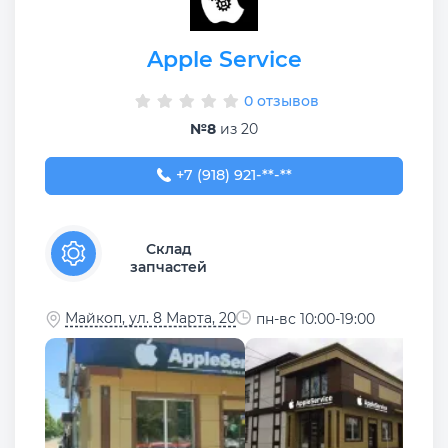
Apple Service
0 отзывов
№8
из 20
+7 (918) 921-88-89
+7 (918) 921-**-**
Склад
запчастей
Майкоп, ул. 8 Марта, 20
пн-вс 10:00-19:00