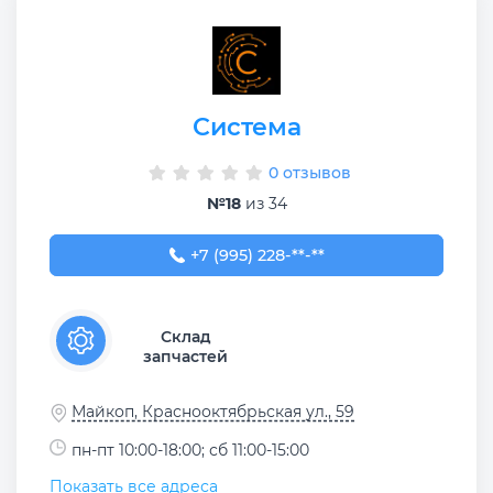
Система
0 отзывов
№18
из 34
+7 (995) 228-18-18
+7 (995) 228-**-**
Склад
запчастей
Майкоп, Краснооктябрьская ул., 59
пн-пт 10:00-18:00; сб 11:00-15:00
Показать все адреса