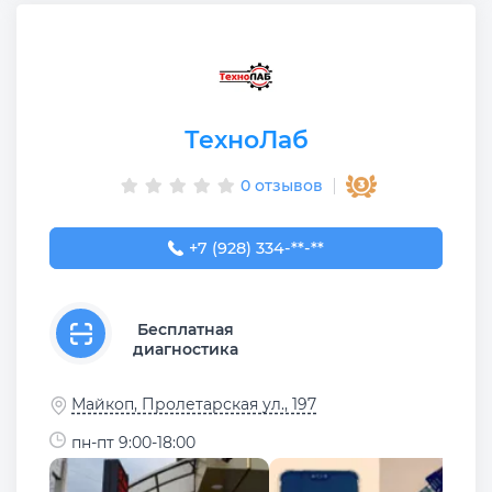
ТехноЛаб
0 отзывов
+7 (928) 334-99-00
+7 (928) 334-**-**
Бесплатная
диагностика
Майкоп, Пролетарская ул., 197
пн-пт 9:00-18:00