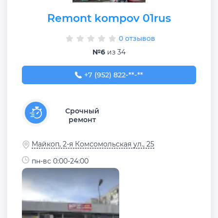
Remont kompov 01rus
0 отзывов
№6
из 34
+7 (952) 822-54-39
+7 (952) 822-**-**
Срочный
ремонт
Майкоп, 2-я Комсомольская ул., 25
пн-вс 0:00-24:00