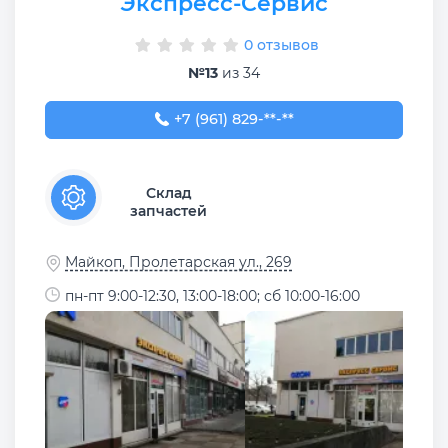
Экспресс-Сервис
0 отзывов
№13
из 34
+7 (961) 829-88-88
+7 (961) 829-**-**
Склад
запчастей
Майкоп, Пролетарская ул., 269
пн-пт 9:00-12:30, 13:00-18:00; сб 10:00-16:00