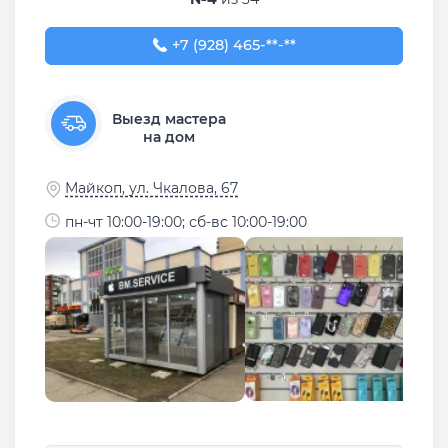
+7 (928) 465-55-30
+7 (928) 465-**-**
Выезд мастера
на дом
Майкоп, ул. Чкалова, 67
пн-чт 10:00-19:00; сб-вс 10:00-19:00