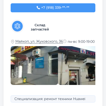
+7 (918) 339-03-03
+7 (918) 339-**-**
Склад
запчастей
Майкоп, ул. Жуковского, 36
пн-вс 9:00-19:00
Специализация: ремонт техники Huawei