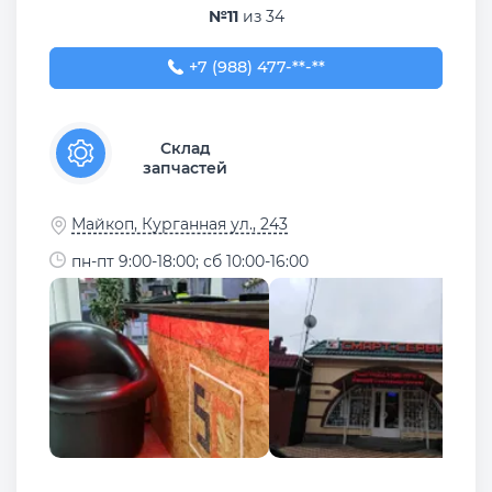
№11
из 34
+7 (988) 477-01-01
+7 (988) 477-**-**
Склад
запчастей
Майкоп, Курганная ул., 243
пн-пт 9:00-18:00; сб 10:00-16:00