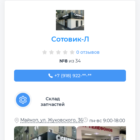
Сотовик-Л
0 отзывов
№8
из 34
+7 (918) 922-24-24
+7 (918) 922-**-**
Склад
запчастей
Майкоп, ул. Жуковского, 36
пн-вс 9:00-18:00