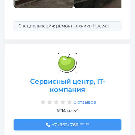
Специализация: ремонт техники Huawei
Сервисный центр, IT-
компания
0 отзывов
№14
из 34
+7 (962) 766-33-88
+7 (962) 766-**-**