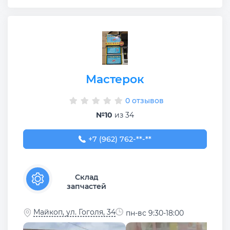
Мастерок
0 отзывов
№10
из 34
+7 (962) 762-69-56
+7 (962) 762-**-**
Склад
запчастей
Майкоп, ул. Гоголя, 34
пн-вс 9:30-18:00