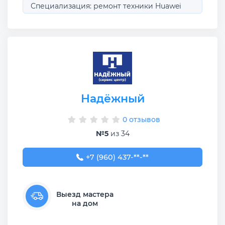
Специализация: ремонт техники Huawei
Надёжный
0 отзывов
№5
из 34
+7 (960) 437-08-30
+7 (960) 437-**-**
Выезд мастера
на дом