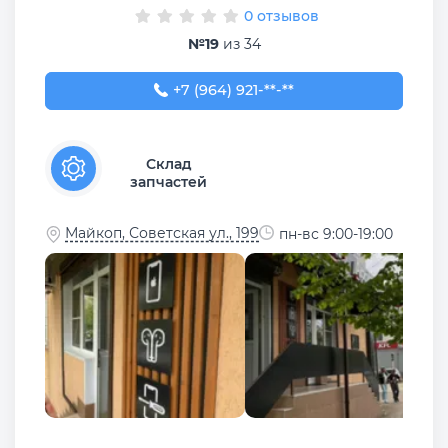
0 отзывов
№19
из 34
+7 (964) 921-77-88
+7 (964) 921-**-**
Склад
запчастей
Майкоп, Советская ул., 199
пн-вс 9:00-19:00