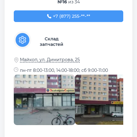
№16
из 34
+7 (877) 255-62-38
+7 (877) 255-**-**
Склад
запчастей
Майкоп, ул. Димитрова, 25
пн-пт 8:00-13:00, 14:00-18:00; сб 9:00-11:00