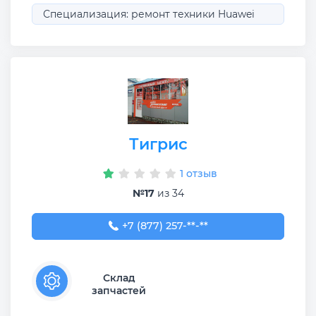
Специализация: ремонт техники Huawei
Тигрис
1 отзыв
№17
из 34
+7 (877) 257-61-53
+7 (877) 257-**-**
Склад
запчастей