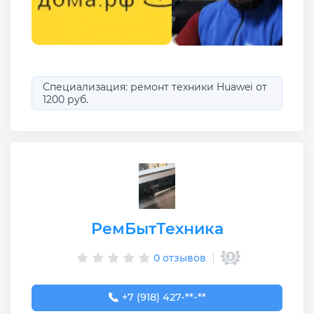
Специализация: ремонт техники Huawei от
1200 руб.
РемБытТехника
0 отзывов
+7 (918) 427-71-21
+7 (918) 427-**-**