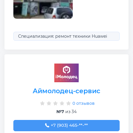
Специализация: ремонт техники Huawei
Аймолодец-сервис
0 отзывов
№7
из 34
+7 (903) 465-35-93
+7 (903) 465-**-**