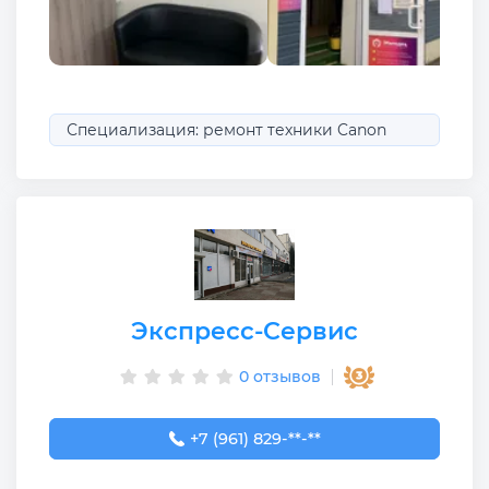
Специализация: ремонт техники Canon
Экспресс-Сервис
0 отзывов
+7 (961) 829-88-88
+7 (961) 829-**-**