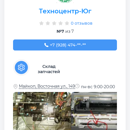
Техноцентр-Юг
0 отзывов
№7
из 7
+7 (928) 474-04-04
+7 (928) 474-**-**
Склад
запчастей
Майкоп, Восточная ул., 149
пн-вс 9:00-20:00