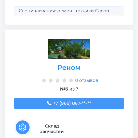
Специализация: ремонт техники Canon
Реком
0 отзывов
№6
из 7
+7 (968) 867-67-93
+7 (968) 867-**-**
Склад
запчастей