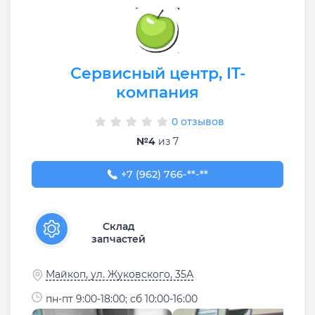
Сервисный центр, IT-
компания
0 отзывов
№4
из 7
+7 (962) 766-33-88
+7 (962) 766-**-**
Склад
запчастей
Майкоп, ул. Жуковского, 35А
пн-пт 9:00-18:00; сб 10:00-16:00