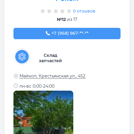
0 отзывов
№12
из 17
+7 (968) 867-67-93
+7 (968) 867-**-**
Склад
запчастей
Майкоп, Крестьянская ул., 452
пн-вс 0:00-24:00