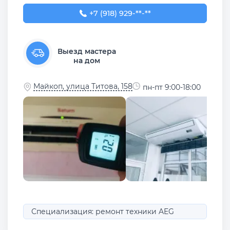
+7 (918) 929-35-35
+7 (918) 929-**-**
Выезд мастера
на дом
Майкоп, улица Титова, 158
пн-пт 9:00-18:00
Специализация: ремонт техники AEG