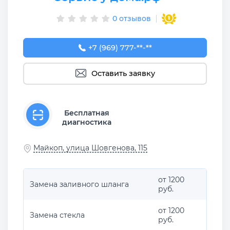
0 отзывов
+7 (969) 777-50-55
+7 (969) 777-**-**
Оставить заявку
Бесплатная
диагностика
Майкоп, улица Шовгенова, 115
от 1200
Замена заливного шланга
руб.
от 1200
Замена стекла
руб.