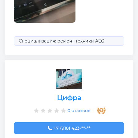
Специализация: ремонт техники AEG
Цифра
0 отзывов
+7 (918) 423-34-86
+7 (918) 423-**-**