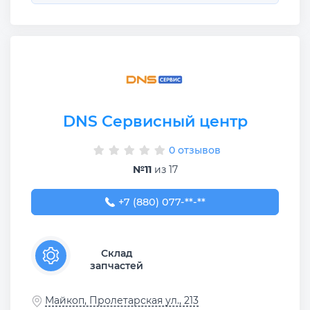
DNS Сервисный центр
0 отзывов
№11
из 17
+7 (880) 077-07-88
+7 (880) 077-**-**
Склад
запчастей
Майкоп, Пролетарская ул., 213