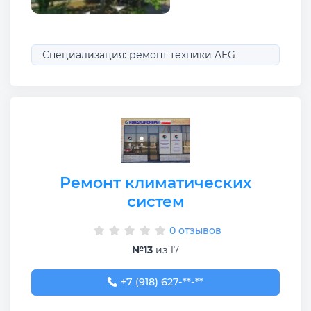
Специализация: ремонт техники AEG
Ремонт климатических
систем
0 отзывов
№13
из 17
+7 (918) 627-51-15
+7 (918) 627-**-**