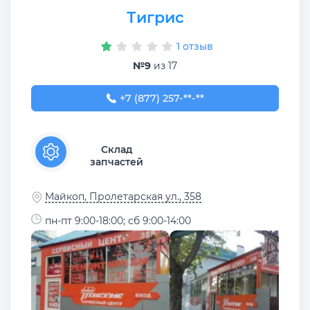
Тигрис
1 отзыв
№9
из 17
+7 (877) 257-61-53
+7 (877) 257-**-**
Склад
запчастей
Майкоп, Пролетарская ул., 358
пн-пт 9:00-18:00; сб 9:00-14:00