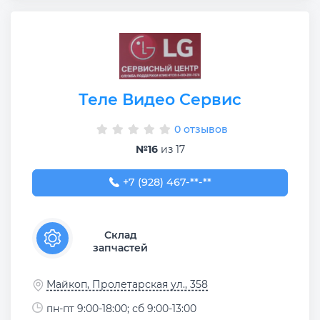
Теле Видео Сервис
0 отзывов
№16
из 17
+7 (928) 467-70-07
+7 (928) 467-**-**
Склад
запчастей
Майкоп, Пролетарская ул., 358
пн-пт 9:00-18:00; сб 9:00-13:00