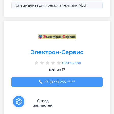
Специализация: ремонт техники AEG
Электрон-Сервис
0 отзывов
№8
из 17
+7 (877) 255-62-38
+7 (877) 255-**-**
Склад
запчастей