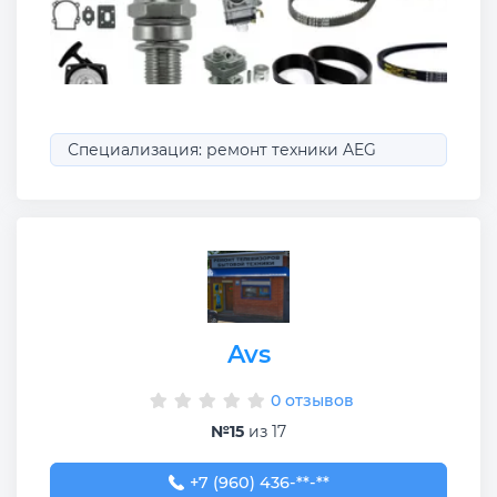
Специализация: ремонт техники AEG
Avs
0 отзывов
№15
из 17
+7 (960) 436-27-11
+7 (960) 436-**-**