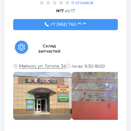
0 отзывов
№7
из 17
+7 (962) 762-69-56
+7 (962) 762-**-**
Склад
запчастей
Майкоп, ул. Гоголя, 34
пн-вс 9:30-18:00