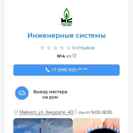
Инженерные системы
0 отзывов
№4
из 17
+7 (918) 920-00-50
+7 (918) 920-**-**
Выезд мастера
на дом
Майкоп, ул. Хакурате, 40
пн-пт 9:00-18:00