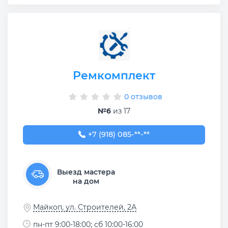
Ремкомплект
0 отзывов
№6
из 17
+7 (918) 085-42-50
+7 (918) 085-**-**
Выезд мастера
на дом
Майкоп, ул. Строителей, 2А
пн-пт 9:00-18:00; сб 10:00-16:00