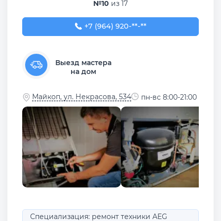
№10
из 17
+7 (964) 920-58-58
+7 (964) 920-**-**
Выезд мастера
на дом
Майкоп, ул. Некрасова, 534
пн-вс 8:00-21:00
Специализация: ремонт техники AEG