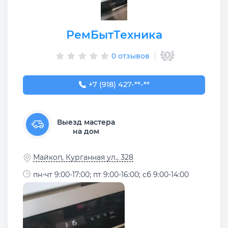
РемБытТехника
0 отзывов
+7 (918) 427-71-21
+7 (918) 427-**-**
Выезд мастера
на дом
Майкоп, Курганная ул., 328
пн-чт 9:00-17:00; пт 9:00-16:00; сб 9:00-14:00