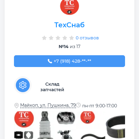
ТехСнаб
0 отзывов
№14
из 17
+7 (918) 428-74-97
+7 (918) 428-**-**
Склад
запчастей
Майкоп, ул. Пушкина, 79
пн-пт 9:00-17:00