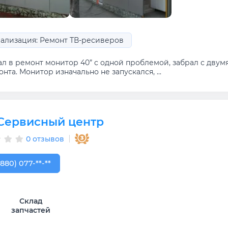
ализация: Ремонт ТВ-ресиверов
ал в ремонт монитор 40” с одной проблемой, забрал с дву
нта. Монитор изначально не запускался, ...
Сервисный центр
0 отзывов
880) 077-07-88
(880) 077-**-**
Склад
запчастей