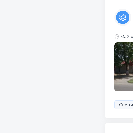
Майко
Специ