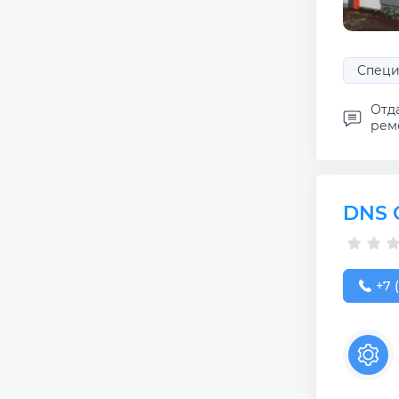
Специ
Отд
ремо
DNS 
+7 (
+7 