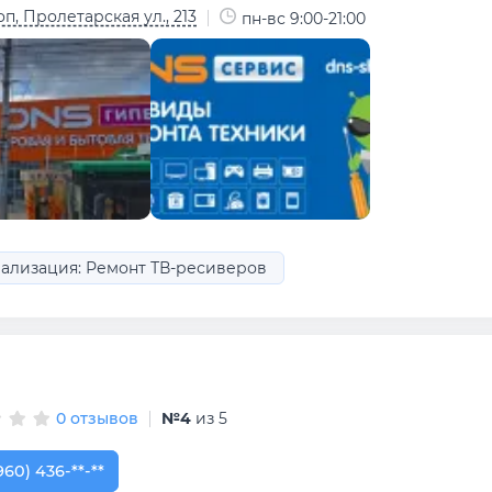
п, Пролетарская ул., 213
пн-вс 9:00-21:00
ализация: Ремонт ТВ-ресиверов
0 отзывов
№4
из 5
960) 436-27-11
960) 436-**-**