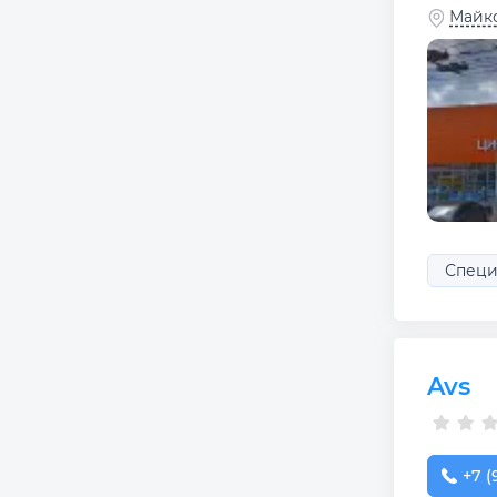
Майко
Специ
Avs
+7 (
+7 (