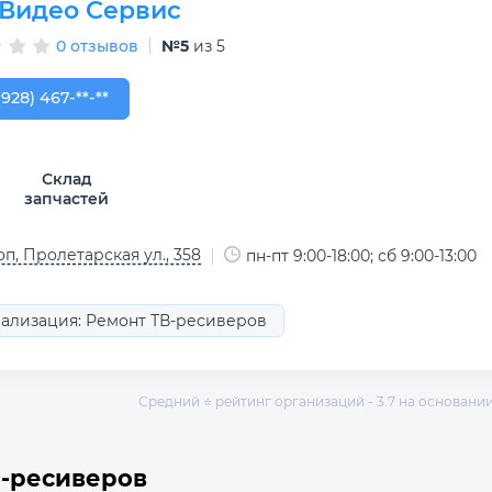
 Видео Сервис
0 отзывов
№5
из 5
928) 467-70-07
(928) 467-**-**
Склад
запчастей
п, Пролетарская ул., 358
пн-пт 9:00-18:00; сб 9:00-13:00
ализация: Ремонт ТВ-ресиверов
Средний ⭐ рейтинг организаций - 3.7 на основании 
В-ресиверов