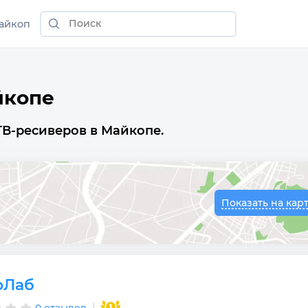
айкоп
йкопе
ТВ-ресиверов в Майкопе.
Показать на кар
оЛаб
0 отзывов