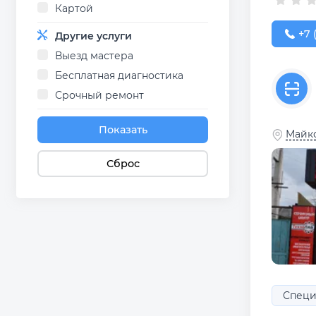
Картой
+7 (
+7 
Другие услуги
Выезд мастера
Бесплатная диагностика
Срочный ремонт
Показать
Майко
Сброс
Специ