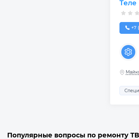
Теле
+7 (
+7 
Майко
Специ
Популярные вопросы по ремонту Т