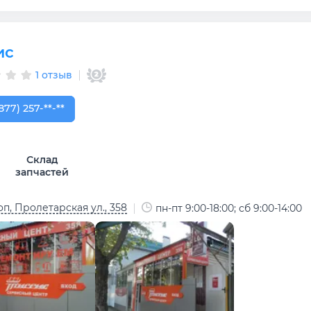
ис
1 отзыв
877) 257-61-53
877) 257-**-**
Склад
запчастей
п, Пролетарская ул., 358
пн-пт 9:00-18:00; сб 9:00-14:00