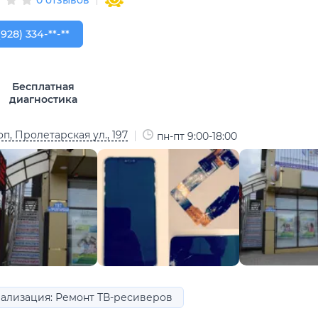
928) 334-99-00
(928) 334-**-**
Бесплатная
диагностика
п, Пролетарская ул., 197
пн-пт 9:00-18:00
ализация: Ремонт ТВ-ресиверов