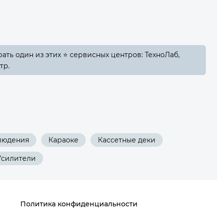
ть один из этих ⭐ сервисных центров: ТехноЛаб,
тр.
людения
Караоке
Кассетные деки
Усилители
Политика конфиденциальности